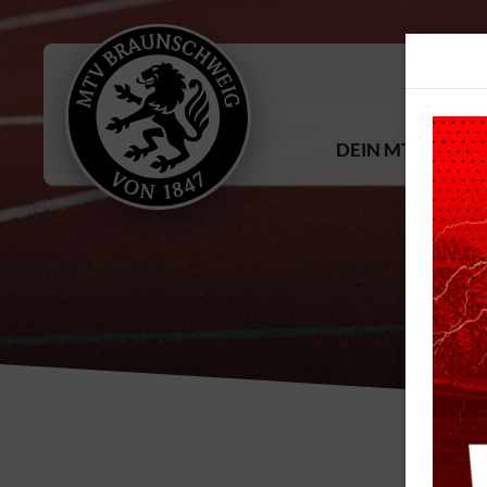
DEIN MTV
S