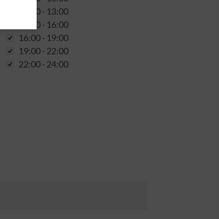
10:00 - 13:00
13:00 - 16:00
16:00 - 19:00
19:00 - 22:00
22:00 - 24:00
oads
antrag
antrag
hip
Weitere Informationen