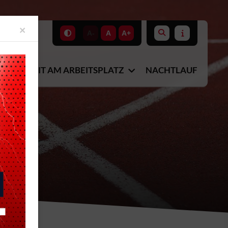
Close
×
A-
A
A+
DIO
FIT AM ARBEITSPLATZ
NACHTLAUF