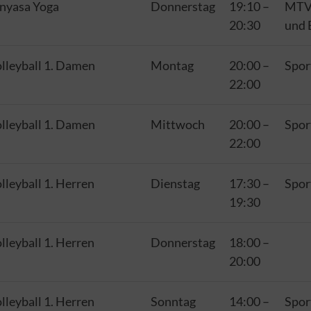
Mo.-Fr.:
8.30 - 12
nyasa Yoga
Donnerstag
19:10
–
MTV 
 0531-12 64
Uhr
20:30
und 
Mo.-Do.:
14.30 - 20
l:
info@mtv-
Uhr
lleyball 1. Damen
Montag
20:00
–
Spor
22:00
Fr.:
14.30 - 17.30 Uhr
lleyball 1. Damen
Mittwoch
20:00
–
Spor
22:00
lleyball 1. Herren
Dienstag
17:30
–
Spor
19:30
lleyball 1. Herren
Donnerstag
18:00
–
20:00
lleyball 1. Herren
Sonntag
14:00
–
Spor