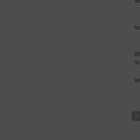
Vo
Vo
Wa
St
We