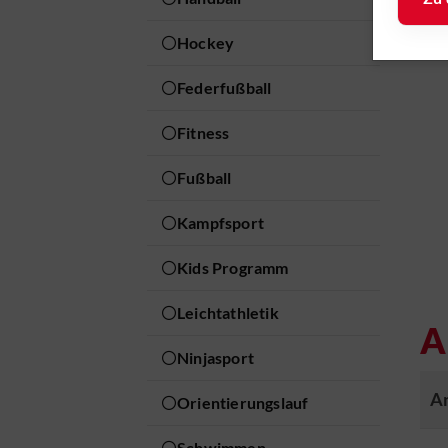
Uh
Hockey
Federfußball
Fitness
Gesc
Fußball
elle
Kampfsport
MTV Br
Kids Programm
1847 e.V
Leichtathletik
Güldens
A
38100
Ninjasport
Braunsc
A
Orientierungslauf
Telefon
18
Schwimmen