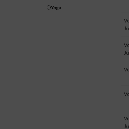
Yoga
Vo
Ju
Vo
Ju
Vo
Vo
Vo
Ju