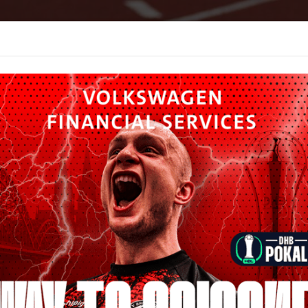
PORT
MITGLIEDER-VORTEILSWELT
FITNESS-STU