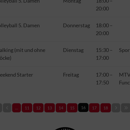
lleyball 5. Damen
Montag
18:00
–
20:00
lleyball 5. Damen
Donnerstag
18:00
–
20:00
lking (mit und ohne
Dienstag
15:30
–
Spor
öcke)
17:00
ekend Starter
Freitag
17:00
–
MTV 
17:50
Func
16
…
11
12
13
14
15
17
18