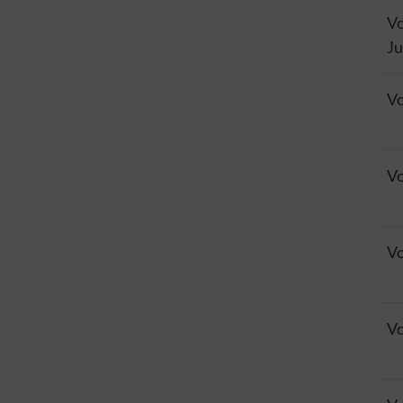
Vo
Ju
Vo
Vo
Vo
Vo