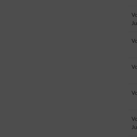
Vo
Ju
Vo
Vo
Vo
Vo
Ju