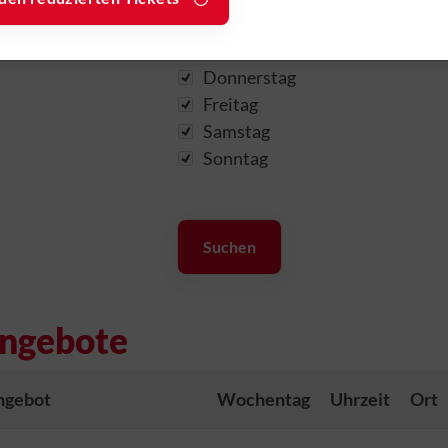
rzeit
Dienstag
Mittwoch
Donnerstag
Freitag
Samstag
Sonntag
häftsst
Öffnungsze
Downl
iten
Mitglieds
Empfang
Online
aunschweig
Mitglieds
.
Unser Empfang im
members
traße 11
ngebote
MTV-Sportzentrum
application
ist aktuell zu
MTVinfo
hweig
folgenden Zeiten
Satzung
ngebot
Wochentag
Uhrzeit
Ort
: 0531-4 92
besetzt:
Sonstige