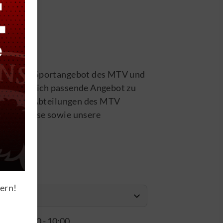
as gesamte Sportangebot des MTV und
 das für dich passende Angebot zu
schiedenen Abteilungen des MTV
niorenkurse sowie unsere
hern!
Uhrzeit
07:00 - 10:00