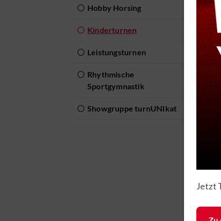
Hobby Horsing
Kinderturnen
A
Leistungsturnen
Ba
Rhythmische
Sportgymnastik
Be
Showgruppe turnUNIkat
Geschä
Ki
lle
Ki
MTV Brau
1847 e.V.
Po
Jetzt 
Güldenstra
38100 Bra
Po
Zu 