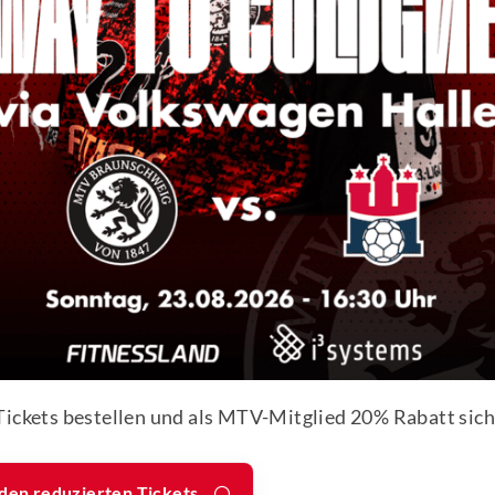
ngebote
llspielgruppe
wegungsraketen 3-5 Jahre
ftsste
Öffnungszei
Downl
nder- und Gerätturnen 4-6 Jahre
ten Empfang
Mitglied
nderturnen 4-6 Jahre
Online
nschweig
Unser Empfang im
Mitglied
MTV-Sportzentrum
werkids 5-10
Tickets bestellen und als MTV-Mitglied 20% Rabatt sic
members
ße 11
ist aktuell zu
applicatio
unschweig
folgenden Zeiten
werkids 6-12
MTVinf
besetzt:
den reduzierten Tickets