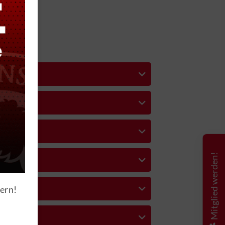
oads
santrag
Mitglied werden!
santrag
hern!
hip
n
o