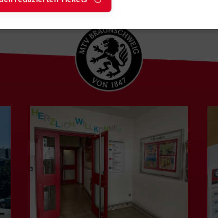
531-4 92 18
Satzung
0531-12 64
Mo.-Fr.:
8.30 - 12 Uhr
Sonstige
Mo.-Do.:
14.30 - 20
:
info@mtv-
Uhr
Fr.:
14.30 - 17.30 Uhr