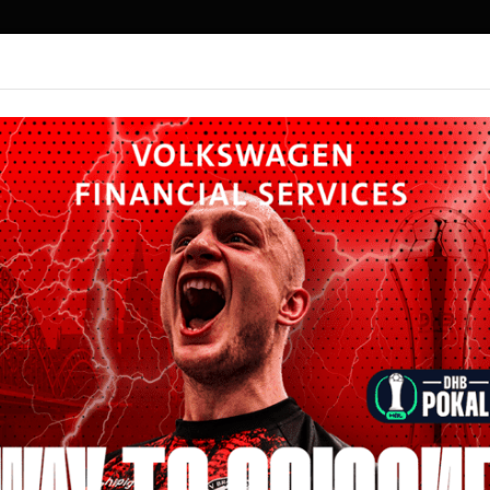
SPORT
MITGLIEDER-VORTEILSWELT
FITNESS
inderturnen
Kinderturnen stehen Bewegung, Spaß und spielerisches
echslungsreiche Übungen an verschiedenen Geräten we
rdination und Teamgeist gefördert. Die Kinder entdeck
egung in einer freundlichen, unterstützenden Umgebu