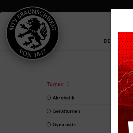
DEIN MTV
K
Turnen
Akrobatik
Im 
Gerätturnen
abw
Koo
Gymnastik
Bew