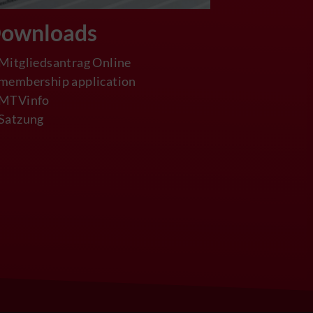
ownloads
Mitgliedsantrag Online
membership application
MTVinfo
Satzung