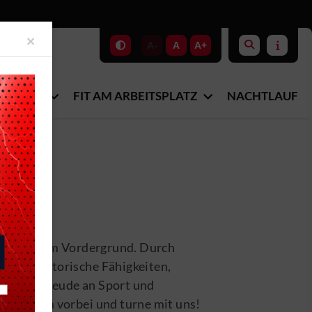
Close
×
A-
A
A+
-STUDIO
FIT AM ARBEITSPLATZ
NACHTLAUF
 Lernen im Vordergrund. Durch
rden motorische Fähigkeiten,
en ihre Freude an Sport und
ng. Komm vorbei und turne mit uns!