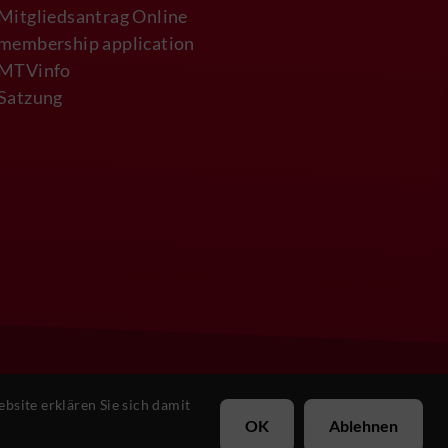
Mitgliedsantrag Online
membership application
MTVinfo
Satzung
site erklären Sie sich damit
OK
Ablehnen