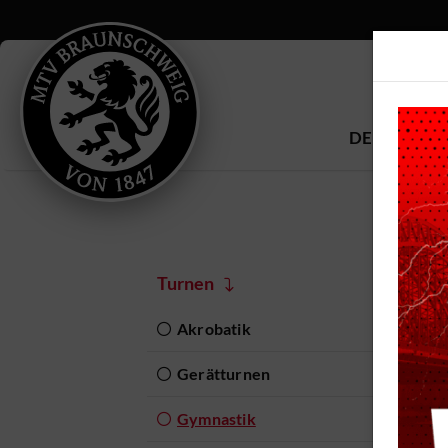
DEIN MTV
Turnen
Akrobatik
Auf
Gerätturnen
zus
müs
Gymnastik
Übu