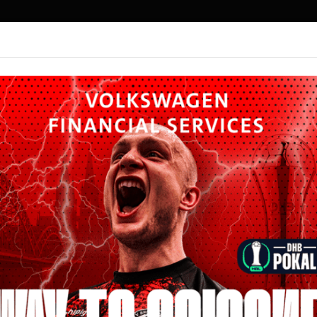
SPORT
MITGLIEDER-VORTEILSWELT
FITNESS
Gymnastik
 selbst gewählte Musik stellen sich die Gymnastinnen 
ammen. Wichtiger Bestandteil sind hier vorgegebene Pf
sen. Im Bereich der K-Übungen gibt es sowohl Einzel- 
ngen stellen das Bindeglied zur Wettkampfklasse der 