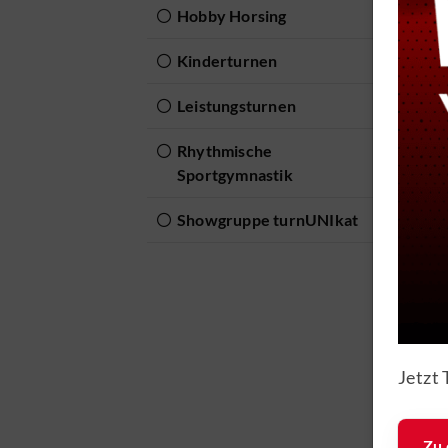
Wei
Hobby Horsing
Ans
Kinderturnen
Leistungsturnen
Ein
An
Rhythmische
Sportgymnastik
Showgruppe turnUNIkat
Geschä
A
lle
Gy
MTV Brau
1847 e.V.
Gy
Jetzt 
Güldenstra
38100 Bra
Telefon: 0
Zu 