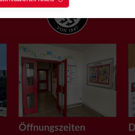
Satzung
0531-12 64
Mo.-Fr.:
8.30 - 12 Uhr
Sonstige
Mo.-Do.:
14.30 - 20
:
info@mtv-
Uhr
Fr.:
14.30 - 17.30 Uhr
Öffnungszeiten
D