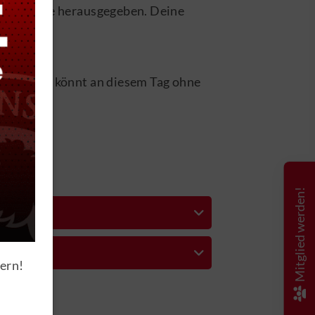
f Anfrage herausgegeben. Deine
statt. Ihr könnt an diesem Tag ohne
oads
Mitglied werden!
santrag
santrag
hip
hern!
n
o