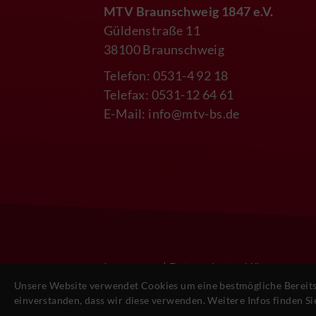
MTV Braunschweig 1847 e.V.
Güldenstraße 11
38100 Braunschweig
Telefon: 0531-4 92 18
Telefax: 0531-12 64 61
E-Mail:
info@mtv-bs.de
Impressum
|
Datenschutzerklärung
Unsere Website verwendet Cookies um eine bestmögliche Bereitst
© 2026 - MTV Braunschweig von 1847 e.V.
einverstanden, dass wir diese verwenden. Weitere Infos finden Si