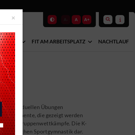
Close
×
A-
A
A+
-STUDIO
FIT AM ARBEITSPLATZ
NACHTLAUF
ihre individuellen Übungen
lichtelemente, die gezeigt werden
als auch Gruppenwettkämpfe. Die K-
Rhythmischen Sportgymnastik dar.