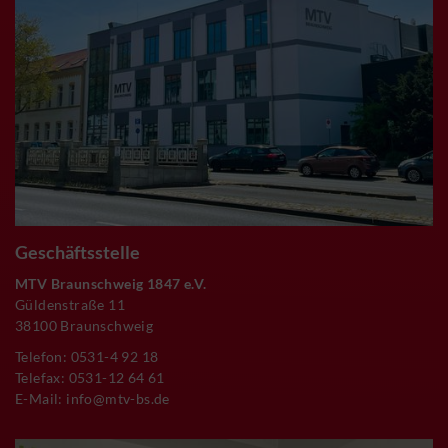
Geschäftsstelle
MTV Braunschweig 1847 e.V.
Güldenstraße 11
38100 Braunschweig
Telefon: 0531-4 92 18
Telefax: 0531-12 64 61
E-Mail:
info@mtv-bs.de