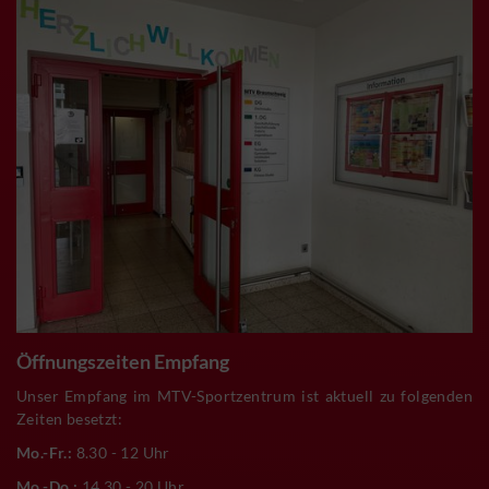
Öffnungszeiten Empfang
Unser Empfang im MTV-Sportzentrum ist aktuell zu folgenden
Zeiten besetzt:
Mo.-Fr.:
8.30 - 12 Uhr
Mo.-Do.:
14.30 - 20 Uhr